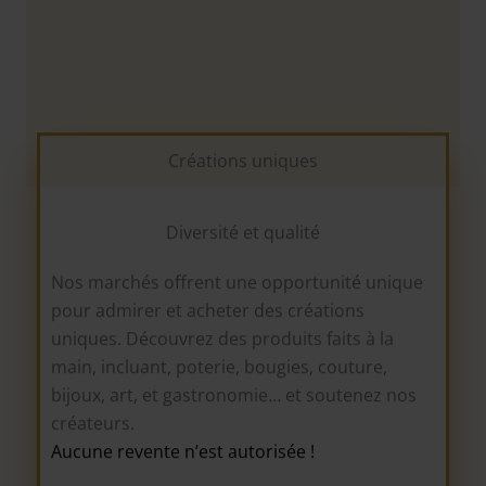
Créations uniques
Diversité et qualité
Nos marchés offrent une opportunité unique
pour admirer et acheter des créations
uniques. Découvrez des produits faits à la
main, incluant, poterie, bougies, couture,
bijoux, art, et gastronomie… et soutenez nos
créateurs.
1. Un cadre pittoresque pour chaque
Aucune revente n’est autorisée !
marché
2. Une sélection minutieuse de créateurs et