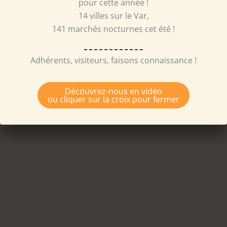
pour cette année !
14 villes sur le Var,
141 marchés nocturnes cet été !
Adhérents, visiteurs, faisons connaissance !
Promotion des Créateurs locaux
Notre engagement est de promouvoir et de soutenir
Découvrez-nous en vidéo
ou cliquer sur la croix pour fermer
les créateurs et producteurs locaux