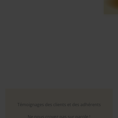
72
Dates
9 Villes Varoises
+ de 30 000 Visiteurs
Témoignages des clients et des adhérents
Ne nous croyez pas sur parole !