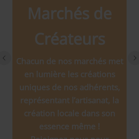
Marchés de
Créateurs
Chacun de nos marchés met
en lumière les créations
uniques de nos adhérents,
représentant l’artisanat, la
création locale dans son
essence même !