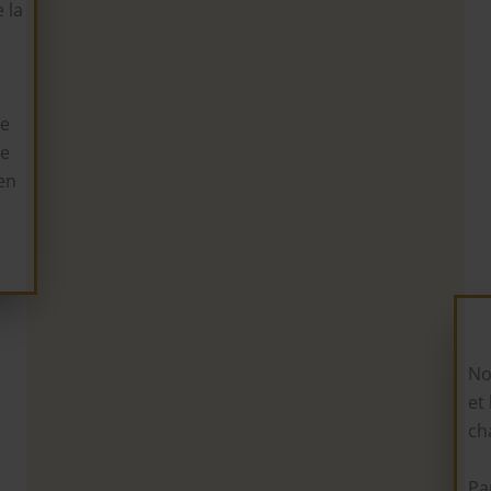
 la
ée
se
en
No
et
ch
Pa